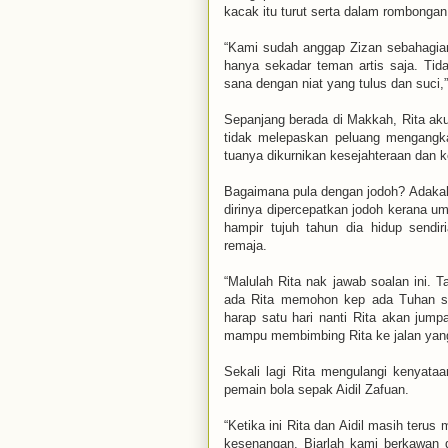
kacak itu turut serta dalam rombonga
“Kami sudah anggap Zizan sebahagian
hanya sekadar teman artis saja. Ti
sana dengan niat yang tulus dan suci,” 
Sepanjang berada di Makkah, Rita akui
tidak melepaskan peluang mengangk
tuanya dikurnikan kesejahteraan dan k
Bagaimana pula dengan jodoh? Adakah 
dirinya dipercepatkan jodoh kerana 
hampir tujuh tahun dia hidup sendir
remaja.
“Malulah Rita nak jawab soalan ini. 
ada Rita memohon kep ada Tuhan su
harap satu hari nanti Rita akan jum
mampu membimbing Rita ke jalan yang
Sekali lagi Rita mengulangi kenyat
pemain bola sepak Aidil Zafuan.
“Ketika ini Rita dan Aidil masih teru
kesenangan. Biarlah kami berkawan d