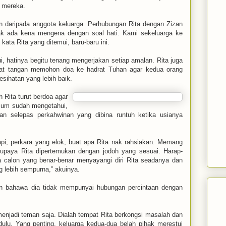
n mereka.
 daripada anggota keluarga. Perhubungan Rita dengan Zizan
dak ada kena mengena dengan soal hati. Kami sekeluarga ke
kata Rita yang ditemui, baru-baru ini.
, hatinya begitu tenang mengerjakan setiap amalan. Rita juga
at tangan memohon doa ke hadrat Tuhan agar kedua orang
esihatan yang lebih baik.
Rita turut berdoa agar
umum sudah mengetahui,
ian selepas perkahwinan yang dibina runtuh ketika usianya
Tapi, perkara yang elok, buat apa Rita nak rahsiakan. Memang
paya Rita dipertemukan dengan jodoh yang sesuai. Harap-
pa calon yang benar-benar menyayangi diri Rita seadanya dan
 lebih sempurna,” akuinya.
aan bahawa dia tidak mempunyai hubungan percintaan dengan
s menjadi teman saja. Dialah tempat Rita berkongsi masalah dan
ulu. Yang penting, keluarga kedua-dua belah pihak merestui