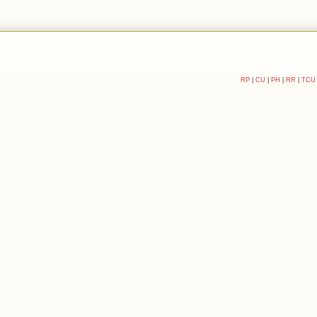
RP
|
CU
|
PH
|
RR
|
TCU