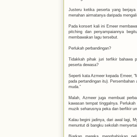
Justeru ketika peserta yang berjay
menahan airmatanya daripada mengali
Pada konsert kali ini Emeer membawak
pitching dan penyampaiannya begit
membawakan lagu tersebut.
Perlukah perbandingan?
Tidakkah pihak juri terfikir bahawa 
peserta dewasa?
Seperti kata Azmeer kepada Emeer, “M
pada pertandingan itu). Persembahan a
muda.”
Malah, Azmeer juga membuat perba
kawasan tempat tinggalnya. Perlukah 
muzik seharusnya peka dan berfikir 
Kalau begini jadinya, dari awal lagi
menuntut di bangku sekolah menyertai 
Biarkan mereka menghabiskan pe