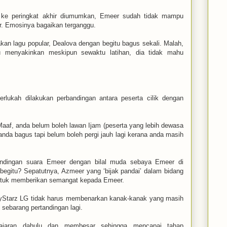
a ke peringkat akhir diumumkan, Emeer sudah tidak mampu
r. Emosinya bagaikan terganggu.
an lagu popular, Dealova dengan begitu bagus sekali. Malah,
u menyakinkan meskipun sewaktu latihan, dia tidak mahu
perlukah dilakukan perbandingan antara peserta cilik dengan
aaf, anda belum boleh lawan Ijam (peserta yang lebih dewasa
nda bagus tapi belum boleh pergi jauh lagi kerana anda masih
ndingan suara Emeer dengan bilal muda sebaya Emeer di
begitu? Sepatutnya, Azmeer yang ‘bijak pandai’ dalam bidang
untuk memberikan semangat kepada Emeer.
, MyStarz LG tidak harus membenarkan kanak-kanak yang masih
sebarang pertandingan lagi.
lajaran dahulu dan membesar sehingga mencapai tahap