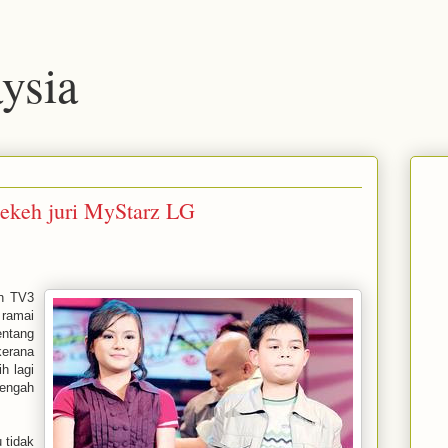
ysia
rlekeh juri MyStarz LG
an TV3
 ramai
ntang
erana
h lagi
nengah
 tidak