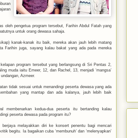
iburan
ajaran
s oleh pengetua program tersebut, Farihin Abdul Fatah yang
patutnya untuk orang dewasa sahaja.
ikap) kanak-kanak itu baik, mereka akan jauh lebih matang
ta Farihin juga, sayang kalau bakat yang ada pada mereka
t kelapan program tersebut yang berlangsung di Sri Pentas 2,
ling muda iaitu Emeer, 12, dan Rachel, 13, menjadi ‘mangsa’
uri undangan, Azmeer.
atan tidak sesuai untuk menandingi peserta dewasa yang ada
embahan yang mantap dan ada kalanya, jauh lebih baik
al membenarkan kedua-dua peserta itu bertanding kalau
ingi peserta dewasa pada program itu?
berjaya melayakkan diri ke konsert penentu bagi mencari
 kritik begitu. Ia bagaikan cuba ‘membunuh’ dan ‘melenyapkan’