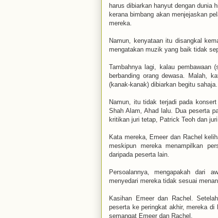
harus dibiarkan hanyut dengan dunia h
kerana bimbang akan menjejaskan pel
mereka.
Namun, kenyataan itu disangkal kema
mengatakan muzik yang baik tidak se
Tambahnya lagi, kalau pembawaan (s
berbanding orang dewasa. Malah, ka
(kanak-kanak) dibiarkan begitu sahaja.
Namun, itu tidak terjadi pada konser
Shah Alam, Ahad lalu. Dua peserta pa
kritikan juri tetap, Patrick Teoh dan j
Kata mereka, Emeer dan Rachel kelih
meskipun mereka menampilkan pers
daripada peserta lain.
Persoalannya, mengapakah dari aw
menyedari mereka tidak sesuai menand
Kasihan Emeer dan Rachel. Setelah 
peserta ke peringkat akhir, mereka di
semangat Emeer dan Rachel.