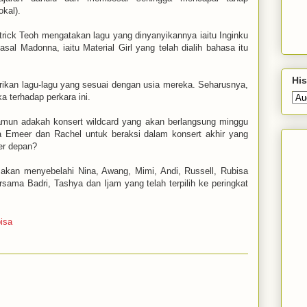
kal).
trick Teoh mengatakan lagu yang dinyanyikannya iaitu Inginku
al Madonna, iaitu Material Girl yang telah dialih bahasa itu
His
erikan lagu-lagu yang sesuai dengan usia mereka. Seharusnya,
a terhadap perkara ini.
 Namun adakah konsert wildcard yang akan berlangsung minggu
Emeer dan Rachel untuk beraksi dalam konsert akhir yang
er depan?
 akan menyebelahi Nina, Awang, Mimi, Andi, Russell, Rubisa
sama Badri, Tashya dan Ijam yang telah terpilih ke peringkat
isa