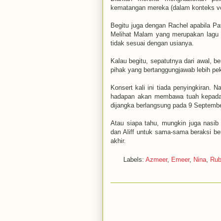
kematangan mereka (dalam konteks vo
Begitu juga dengan Rachel apabila Pa
Melihat Malam yang merupakan lagu as
tidak sesuai dengan usianya.
Kalau begitu, sepatutnya dari awal, b
pihak yang bertanggungjawab lebih pek
Konsert kali ini tiada penyingkiran.
hadapan akan membawa tuah kepada 
dijangka berlangsung pada 9 Septemb
Atau siapa tahu, mungkin juga nasib
dan Aliff untuk sama-sama beraksi ber
akhir.
Labels:
Azmeer
,
Emeer
,
Nina
,
Rub