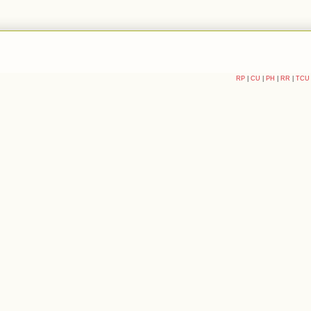
RP
|
CU
|
PH
|
RR
|
TCU