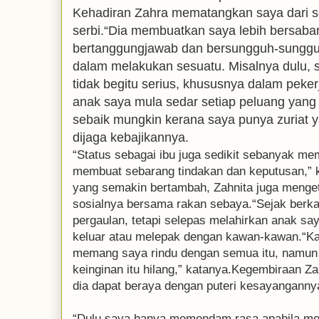
Kehadiran Zahra mematangkan saya dari s
serbi.“Dia membuatkan saya lebih bersabar
bertanggungjawab dan bersungguh-sungg
dalam melakukan sesuatu. Misalnya dulu, 
tidak begitu serius, khususnya dalam pek
anak saya mula sedar setiap peluang yang
sebaik mungkin kerana saya punya zuriat y
dijaga kebajikannya.
“Status sebagai ibu juga sedikit sebanyak m
membuat sebarang tindakan dan keputusan,” 
yang semakin bertambah, Zahnita juga menget
sosialnya bersama rakan sebaya.“Sejak ber
pergaulan, tetapi selepas melahirkan anak sa
keluar atau melepak dengan kawan-kawan.“Ka
memang saya rindu dengan semua itu, namun s
keinginan itu hilang,” katanya.Kegembiraan Za
dia dapat beraya dengan puteri kesayanganny
“Dulu saya hanya memendam rasa apabila mel