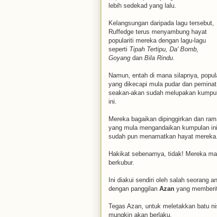
lebih sedekad yang lalu.
Kelangsungan daripada lagu tersebut,
Ruffedge terus menyambung hayat
populariti mereka dengan lagu-lagu
seperti
Tipah Tertipu, Da' Bomb,
Goyang
dan
Bila Rindu
.
Namun, entah di mana silapnya, popula
yang dikecapi mula pudar dan peminat
seakan-akan sudah melupakan kumpu
ini.
Mereka bagaikan dipinggirkan dan ram
yang mula mengandaikan kumpulan in
sudah pun menamatkan hayat mereka
Hakikat sebenarnya, tidak! Mereka mas
berkubur.
Ini diakui sendiri oleh salah seorang 
dengan panggilan
Azan
yang memberita
Tegas Azan, untuk meletakkan batu ni
mungkin akan berlaku.