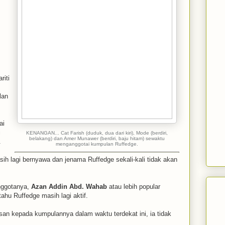
riti
lan
ai
i
KENANGAN... Cat Farish (duduk, dua dari kiri), Mode (berdiri,
belakang) dan Amer Munawer (berdiri, baju hitam) sewaktu
.
menganggotai kumpulan Ruffedge.
ih lagi bernyawa dan jenama Ruffedge sekali-kali tidak akan
anggotanya,
Azan Addin Abd. Wahab
atau lebih popular
hu Ruffedge masih lagi aktif.
san kepada kumpulannya dalam waktu terdekat ini, ia tidak