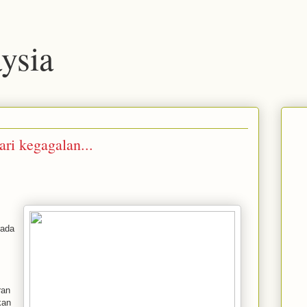
ysia
ri kegagalan...
rada
ran
kan