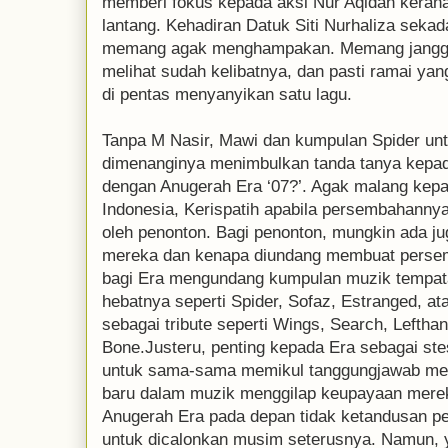
memberi fokus kepada aksi Nur Aqidah kera
lantang. Kehadiran Datuk Siti Nurhaliza seka
memang agak menghampakan. Memang janggal
melihat sudah kelibatnya, dan pasti ramai yan
di pentas menyanyikan satu lagu.
Tanpa M Nasir, Mawi dan kumpulan Spider un
dimenanginya menimbulkan tanda tanya kepada
dengan Anugerah Era ‘07?’. Agak malang kep
Indonesia, Kerispatih apabila persembahannya
oleh penonton. Bagi penonton, mungkin ada ju
mereka dan kenapa diundang membuat persemb
bagi Era mengundang kumpulan muzik tempata
hebatnya seperti Spider, Sofaz, Estranged, a
sebagai tribute seperti Wings, Search, Lefth
Bone.Justeru, penting kepada Era sebagai st
untuk sama-sama memikul tanggungjawab mem
baru dalam muzik menggilap keupayaan mereka
Anugerah Era pada depan tidak ketandusan p
untuk dicalonkan musim seterusnya. Namun, y