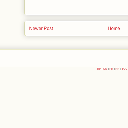
Newer Post
Home
RP
|
CU
|
PH
|
RR
|
TCU