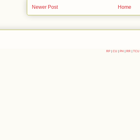
Newer Post
Home
RP
|
CU
|
PH
|
RR
|
TCU