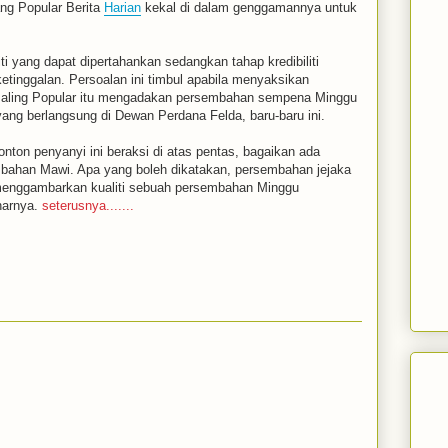
ang Popular Berita
Harian
kekal di dalam genggamannya untuk
 yang dapat dipertahankan sedangkan tahap kredibiliti
ketinggalan. Persoalan ini timbul apabila menyaksikan
aling Popular itu mengadakan persembahan sempena Minggu
ang berlangsung di Dewan Perdana Felda, baru-baru ini.
on penyanyi ini beraksi di atas pentas, bagaikan ada
bahan Mawi. Apa yang boleh dikatakan, persembahan jejaka
ak menggambarkan kualiti sebuah persembahan Minggu
narnya.
seterusnya.......