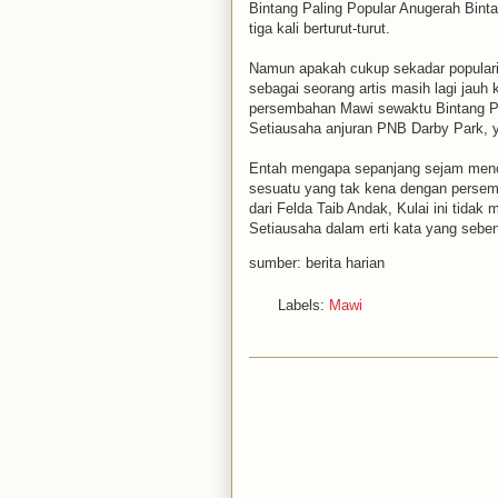
Bintang Paling Popular Anugerah Bint
tiga kali berturut-turut.
Namun apakah cukup sekadar populariti
sebagai seorang artis masih lagi jauh 
persembahan Mawi sewaktu Bintang P
Setiausaha anjuran PNB Darby Park, y
Entah mengapa sepanjang sejam menont
sesuatu yang tak kena dengan persem
dari Felda Taib Andak, Kulai ini tid
Setiausaha dalam erti kata yang sebe
sumber: berita harian
Labels:
Mawi